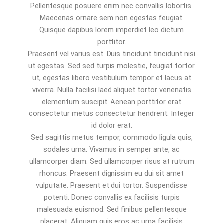
Pellentesque posuere enim nec convallis lobortis.
Maecenas ornare sem non egestas feugiat.
Quisque dapibus lorem imperdiet leo dictum
porttitor.
Praesent vel varius est. Duis tincidunt tincidunt nisi
ut egestas. Sed sed turpis molestie, feugiat tortor
ut, egestas libero vestibulum tempor et lacus at
viverra. Nulla facilisi laed aliquet tortor venenatis
elementum suscipit. Aenean porttitor erat
consectetur metus consectetur hendrerit. Integer
id dolor erat.
Sed sagittis metus tempor, commodo ligula quis,
sodales urna. Vivamus in semper ante, ac
ullamcorper diam. Sed ullamcorper risus at rutrum
rhoncus. Praesent dignissim eu dui sit amet
vulputate. Praesent et dui tortor. Suspendisse
potenti. Donec convallis ex facilisis turpis
malesuada euismod. Sed finibus pellentesque
placerat. Aliquam quis eros ac urna facilisis