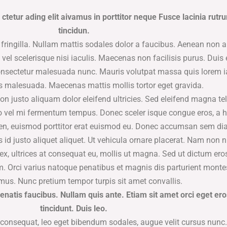
ctetur ading elit aivamus in porttitor neque Fusce lacinia rut
tincidun.
 fringilla. Nullam mattis sodales dolor a faucibus. Aenean non a
 vel scelerisque nisi iaculis. Maecenas non facilisis purus. Duis 
consectetur malesuada nunc. Mauris volutpat massa quis lorem i
s malesuada. Maecenas mattis mollis tortor eget gravida.
justo aliquam dolor eleifend ultricies. Sed eleifend magna tel
o vel mi fermentum tempus. Donec sceler isque congue eros, a h
ien, euismod porttitor erat euismod eu. Donec accumsan sem di
s id justo aliquet aliquet. Ut vehicula ornare placerat. Nam non 
ex, ultrices at consequat eu, mollis ut magna. Sed ut dictum ero
um. Orci varius natoque penatibus et magnis dis parturient monte
 mus. Nunc pretium tempor turpis sit amet convallis.
enatis faucibus. Nullam quis ante. Etiam sit amet orci eget er
tincidunt. Duis leo.
consequat, leo eget bibendum sodales, augue velit cursus nun