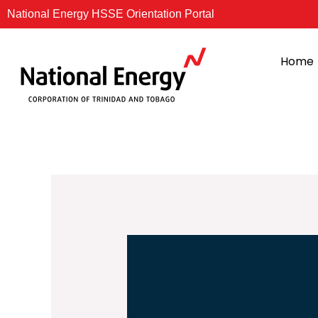
Skip
National Energy HSSE Orientation Portal
to
content
Home