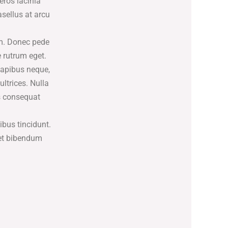
eros lacinia
sellus at arcu
im. Donec pede
 rutrum eget.
dapibus neque,
ltrices. Nulla
is consequat
ibus tincidunt.
get bibendum