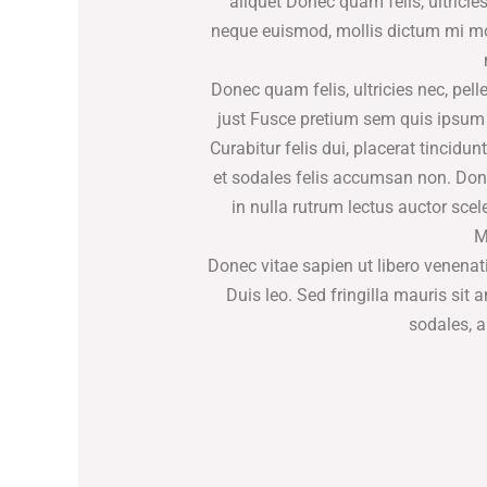
aliquet Donec quam felis, ultricie
neque euismod, mollis dictum mi mol
Donec quam felis, ultricies nec, pe
just Fusce pretium sem quis ipsum g
Curabitur felis dui, placerat tinci
et sodales felis accumsan non. Done
in nulla rutrum lectus auctor sce
M
Donec vitae sapien ut libero venenati
Duis leo. Sed fringilla mauris si
sodales, a