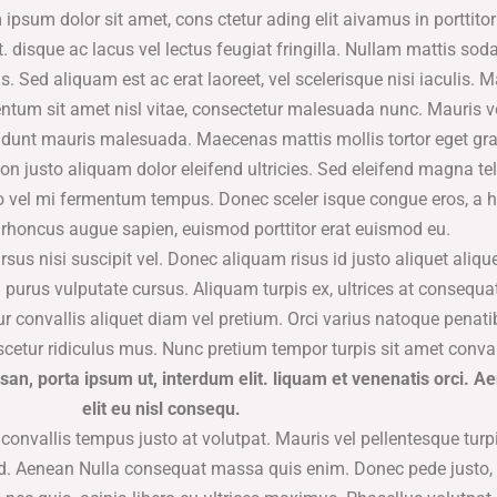
m ipsum dolor sit amet, cons ctetur ading elit aivamus in porttit
. disque ac lacus vel lectus feugiat fringilla. Nullam mattis soda
. Sed aliquam est ac erat laoreet, vel scelerisque nisi iaculis.
mentum sit amet nisl vitae, consectetur malesuada nunc. Mauris
ncidunt mauris malesuada. Maecenas mattis mollis tortor eget gra
justo aliquam dolor eleifend ultricies. Sed eleifend magna tel
o vel mi fermentum tempus. Donec sceler isque congue eros, a h
 rhoncus augue sapien, euismod porttitor erat euismod eu.
 nisi suscipit vel. Donec aliquam risus id justo aliquet alique
purus vulputate cursus. Aliquam turpis ex, ultrices at consequat
r convallis aliquet diam vel pretium. Orci varius natoque penat
scetur ridiculus mus. Nunc pretium tempor turpis sit amet conval
an, porta ipsum ut, interdum elit. liquam et venenatis orci. A
elit eu nisl consequ.
 convallis tempus justo at volutpat. Mauris vel pellentesque tur
d. Aenean Nulla consequat massa quis enim. Donec pede justo, fr