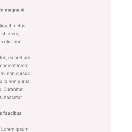
rum magna id
liquet metus.
est lorem,
aculis, non
lus, eu pretium
endrerit lorem
am, non cursus
nulla non purus
s. Curabitur
s, nascetur
os faucibus
c. Lorem ipsum