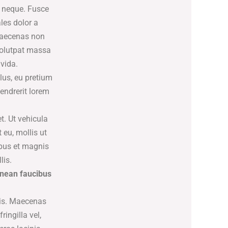
or neque. Fusce
les dolor a
 Maecenas non
 volutpat massa
vida.
lus, eu pretium
endrerit lorem
t. Ut vehicula
 eu, mollis ut
ibus et magnis
lis.
enean faucibus
pis. Maecenas
ingilla vel,