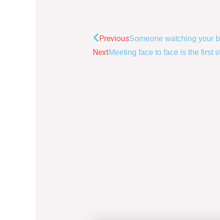
Prev
Previous
Someone watching your bac
Next
Meeting face to face is the first 