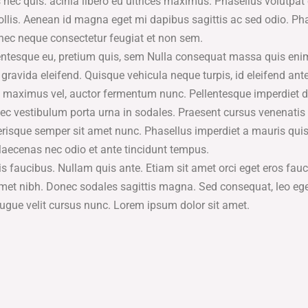
s nec quis. acinia libero eu ultrices maximus. Phasellus volutpat 
lis. Aenean id magna eget mi dapibus sagittis ac sed odio. Pha
nec neque consectetur feugiat et non sem.
llentesque eu, pretium quis, sem Nulla consequat massa quis en
ravida eleifend. Quisque vehicula neque turpis, id eleifend ante
dunt maximus vel, auctor fermentum nunc. Pellentesque imperdiet 
c vestibulum porta urna in sodales. Praesent cursus venenatis u
lerisque semper sit amet nunc. Phasellus imperdiet a mauris qu
aecenas nec odio et ante tincidunt tempus.
s faucibus. Nullam quis ante. Etiam sit amet orci eget eros fauc
t amet nibh. Donec sodales sagittis magna. Sed consequat, leo e
ugue velit cursus nunc. Lorem ipsum dolor sit amet.